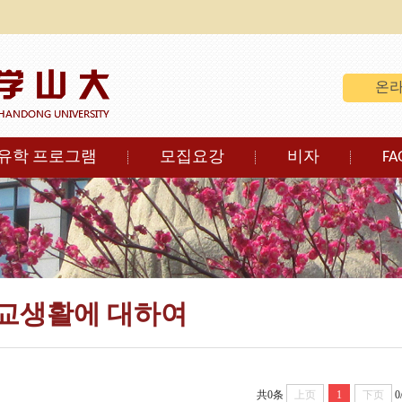
온라
유학 프로그램
모집요강
비자
FA
교생활에 대하여
共0条
上页
1
下页
0