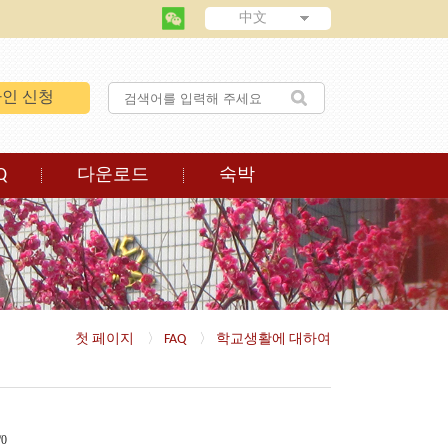
中文
인 신청
Q
다운로드
숙박
첫 페이지
〉
FAQ
〉
학교생활에 대하여
/0