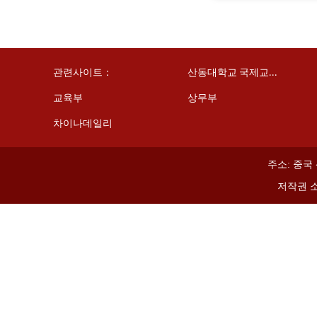
관련사이트：
산동대학교 국제교...
교육부
상무부
차이나데일리
주소
:
중국
저작권